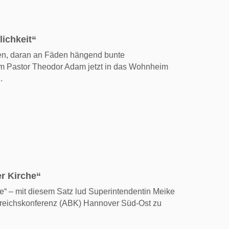
lichkeit“
fen, daran an Fäden hängend bunte
m Pastor Theodor Adam jetzt in das Wohnheim
.
er Kirche“
he“ – mit diesem Satz lud Superintendentin Meike
bereichskonferenz (ABK) Hannover Süd-Ost zu