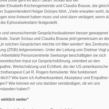
drea Bode geht es auch Sarah Sickau aus der
der Elisabeth-Kirchengemeinde und Claudia Brause, die gleich
 Superintendent Holger Grünjes führt. „Viele erwarten wohl, d
iegen eine Antwort haben muss und sind dann verärgert, wenn d
t die Ephoralsekretärin festgestellt.
 und verunsichernde Gesprächssituationen besser gewappnet
Bode, Sarah Sickau und Claudia Brause jetzt gemeinsam an d
„In solchen Gesprächen möchte ich fitter werden“ des Zentrums 
ung (ZfSB) teilgenommen. Unter der Leitung von Dietmar Vogt 
 Arbeitsfeld Personzentrierte Seelsorge beschäftigten sie sich
heoretischen Input zur Gesprächsführung, orientiert an den
athie, Wertschätzung und Echtheit, die der US-amerikanische
otherapeut Carl R. Rogers formulierte: Wie funktioniert
tlich? Wie kann ich Aufmerksamkeit, Akzeptanz und Empathie 
en? Wie können wir uns darüber verständigen, ob wir uns
verstanden haben?
wirklich weiter"