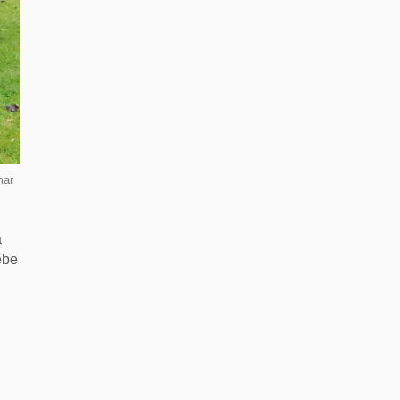
mar
a
ebe