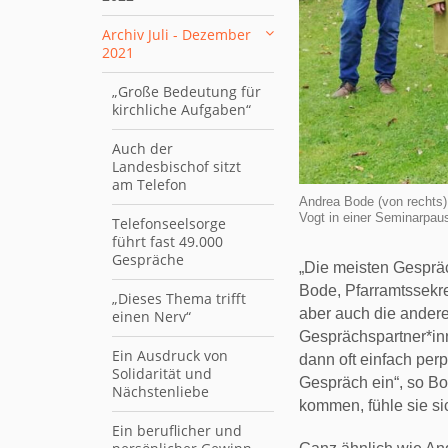
Archiv Juli - Dezember
2021
„Große Bedeutung für
kirchliche Aufgaben“
Auch der
Landesbischof sitzt
am Telefon
Andrea Bode (von rechts)
Vogt in einer Seminarpau
Telefonseelsorge
führt fast 49.000
Gespräche
„Die meisten Gespräc
Bode, Pfarramtssekr
„Dieses Thema trifft
aber auch die andere
einen Nerv“
Gesprächspartner*inn
Ein Ausdruck von
dann oft einfach perp
Solidarität und
Gespräch ein“, so B
Nächstenliebe
kommen, fühle sie si
Ein beruflicher und