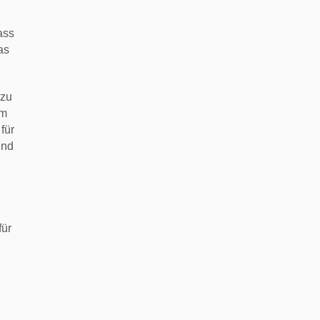
ass
as
 zu
em
für
und
für