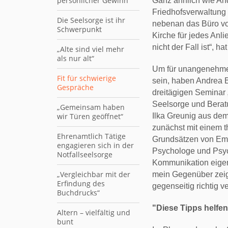
persönlicher Gewinn
Ganz ähnlich wie An
Friedhofsverwaltung 
Die Seelsorge ist ihr
nebenan das Büro von
Schwerpunkt
Kirche für jedes Anl
nicht der Fall ist“, ha
„Alte sind viel mehr
als nur alt“
Um für unangenehme
Fit für schwierige
sein, haben Andrea 
Gespräche
dreitägigen Seminar 
Seelsorge und Berat
„Gemeinsam haben
wir Türen geöffnet“
Ilka Greunig aus dem
zunächst mit einem t
Ehrenamtlich Tätige
Grundsätzen von Emp
engagieren sich in der
Psychologe und Psych
Notfallseelsorge
Kommunikation eigen
„Vergleichbar mit der
mein Gegenüber zeig
Erfindung des
gegenseitig richtig 
Buchdrucks“
"Diese Tipps helfen 
Altern – vielfältig und
bunt