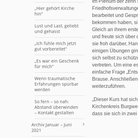
Im Plenum der zehn
„Hier gehört Kirche
Friedhofsverwaltung
hin“
bearbeitet und Gespr
bekommen haben, sind
Lust und Last, geliebt
Gleich an ihrem erste
und gehasst
und freute sich über
„Ich fühle mich jetzt
sie froh darüber, H
gut vorbereitet“
einigen Übungen ging
sich selbst zu schüt
„Es war ein Geschenk
vertreten. Um eine e
für mich“
einfache Frage „Ents
Wenn traumatische
Brause. Anschließen
Erfahrungen spürbar
weiterzuführen.
werden
„Dieser Kurs hat sic
So fern – so nah:
Kirchenkreis Burgwe
Abstand überwinden
– Kontakt gestalten
dass sie sich in zwe
Archiv Januar – Juni
2021