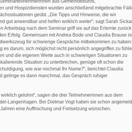
 Seminarteilnehmerinnen aus Gemeindebüros,
en und Hospizdiensten wurden anschließend mitgebrachte Fäll
ächssituationen geübt. „Die Tipps und Hinweise, die wir
 gut anwendbar und helfen wirklich weiter“, sagt Sarah Sicka
n Arbeitstag nach dem Seminar griff sie auf das Erlernte zurück
 den Erfolg. Gemeinsam mit Andrea Bode und Claudia Brause is
andwerkszeug für schwierige Gespräche mitbekommen zu haben:
 es darum, sich möglichst nicht persönlich angegriffen zu fühle
zen und die eigenen Werte auch in schwierigen Situationen zu
skalierende Situation zu unterbrechen, genüge oft schon die
chuldigung, wie war nochmal Ihr Name?“, berichtet Claudia
d gelinge es dann manchmal, das Gespräch ruhiger
h wirklich gelohnt“, sagen die drei Teilnehmerinnen aus dem
del-Langenhagen. Bei Dietmar Vogt haben sie schon angemeld
i Jahren eine Auffrischung und Fortsetzung wünschen.